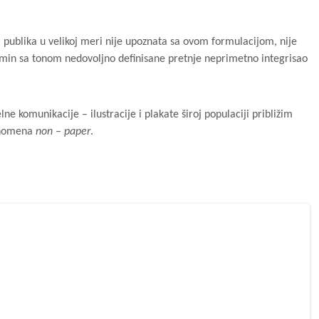
a publika u velikoj meri nije upoznata sa ovom formulacijom, nije
i termin sa tonom nedovoljno definisane pretnje neprimetno integrisao
 komunikacije – ilustracije i plakate široj populaciji približim
fenomena
non – paper
.