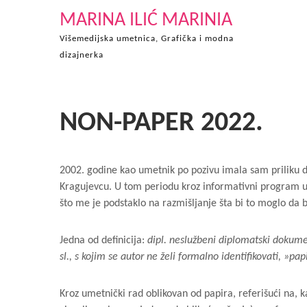
Skip
MARINA ILIĆ MARINIA
to
Višemedijska umetnica, Grafička i modna
content
dizajnerka
NON-PAPER 2022.
2002. godine kao umetnik po pozivu imala sam priliku d
Kragujevcu. U tom periodu kroz informativni program u 
što me je podstaklo na razmišljanje šta bi to moglo da 
Jedna od definicija:
dipl. neslužbeni diplomatski dokumen
sl., s kojim se autor ne želi formalno identifikovati, »papi
Kroz umetnički rad oblikovan od papira, referišući na, k