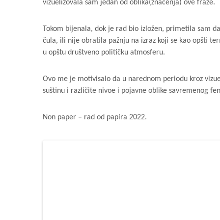
vizuelizovala sam jedan od oblika(značenja) ove fraze.
Tokom bijenala, dok je rad bio izložen, primetila sam d
čula, ili nije obratila pažnju na izraz koji se kao opšt
u opštu društveno političku atmosferu.
Ovo me je motivisalo da u narednom periodu kroz vizuelne
suštinu i različite nivoe i pojavne oblike savremenog 
Non paper – rad od papira 2022.