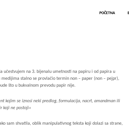
POČETNA
a učestvujem na 3. bijenalu umetnosti na papiru i od papira u
medijima stalno se provlačio termin non – paper (non – pejpr),
bude što u bukvalnom prevodu papir nije.
t kojim se iznosi neki predlog, formulacija, nacrt, amandman ili
r koji ne postoji«
ako sam shvatila, oblik manipulativnog teksta koji dolazi sa strane,