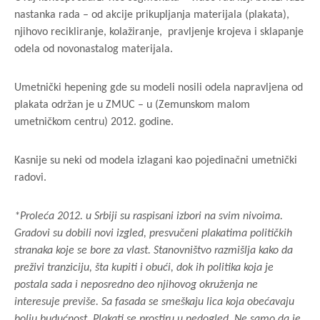
nastanka rada – od akcije prikupljanja materijala (plakata),
njihovo recikliranje, kolažiranje, pravljenje krojeva i sklapanje
odela od novonastalog materijala.
Umetnički hepening gde su modeli nosili odela napravljena od
plakata održan je u ZMUC – u (Zemunskom malom
umetničkom centru) 2012. godine.
Kasnije su neki od modela izlagani kao pojedinačni umetnički
radovi.
*Proleća 2012. u Srbiji su raspisani izbori na svim nivoima.
Gradovi su dobili novi izgled, presvučeni plakatima političkih
stranaka koje se bore za vlast. Stanovništvo razmišlja kako da
preživi tranziciju, šta kupiti i obući, dok ih politika koja je
postala sada i neposredno deo njihovog okruženja ne
interesuje previše. Sa fasada se smeškaju lica koja obećavaju
bolju budućnost. Plakati se prostiru u nedogled. Ne samo da je