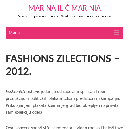
Skip
MARINA ILIĆ MARINIA
to
Višemedijska umetnica, Grafička i modna dizajnerka
content
Menu
FASHIONS ZILECTIONS –
2012.
FashionSZilections
jedan je od radova inspirisan hiper
produkcijom političkih plakata tokom predizbornih kampanja.
Prikupljanjem plakata kojima je grad bio oblepljen napravila
sam kolekciju odela.
Ovaj koncept sadrži više segmenata – video rad koji beleži faze