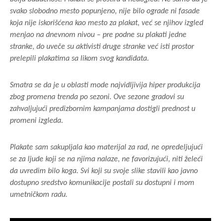
svako slobodno mesto popunjeno, nije bilo ograde ni fasade
koja nije iskorišćena kao mesto za plakat, već se njihov izgled
menjao na dnevnom nivou – pre podne su plakati jedne
stranke, do uveče su aktivisti druge stranke već isti prostor
prelepili plakatima sa likom svog kandidata.
Smatra se da je u oblasti mode najvidljivija hiper produkcija
zbog promena trenda po sezoni. Ove sezone gradovi su
zahvaljujući predizbornim kampanjama dostigli prednost u
promeni izgleda.
Plakate sam sakupljala kao materijal za rad, ne opredeljujući
se za ljude koji se na njima nalaze, ne favorizujući, niti želeći
da uvredim bilo koga. Svi koji su svoje slike stavili kao javno
dostupno sredstvo komunikacije postali su dostupni i mom
umetničkom radu.