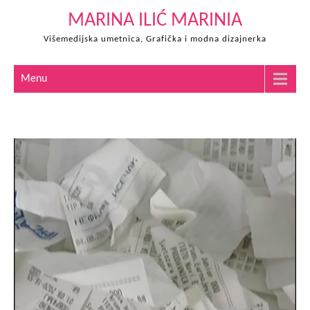
Skip
MARINA ILIĆ MARINIA
to
Višemedijska umetnica, Grafička i modna dizajnerka
content
Menu